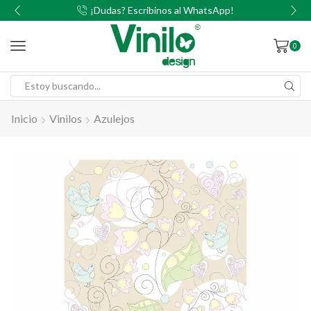
00
¡Dudas? Escribinos al WhatsApp!
0
Inicio
Vinilos
Azulejos