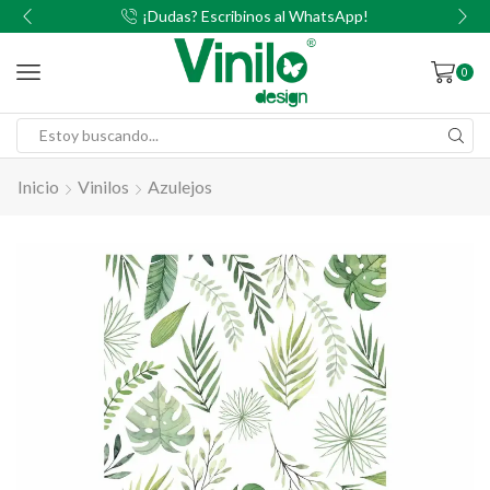
00
¡Dudas? Escribinos al WhatsApp!
0
Inicio
Vinilos
Azulejos