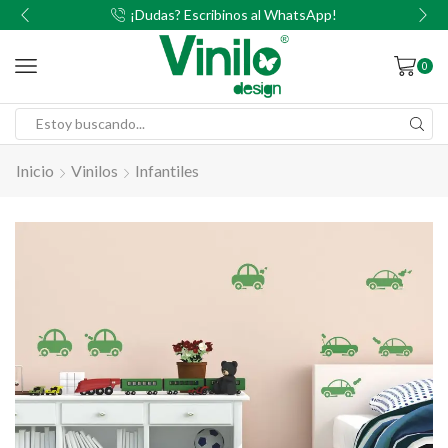
00
¡Dudas? Escribinos al WhatsApp!
0
Inicio
Vinilos
Infantiles