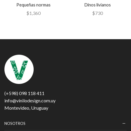
Pequeñas normas
Dinos livianos
$
1,360
$
730
(+598) 098 118 411
info@vinilodesign.com.uy
Montevideo, Uruguay
NOSOTROS