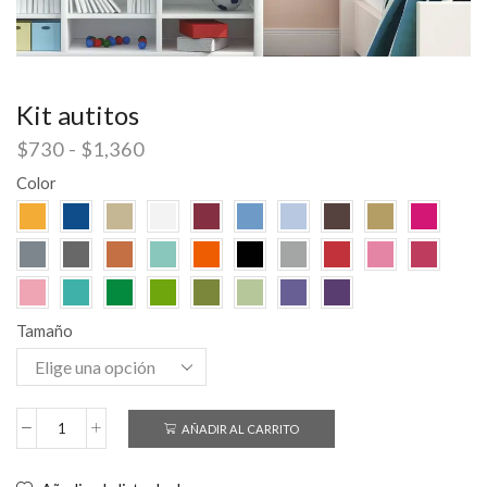
Kit autitos
$
730
-
$
1,360
Color
Tamaño
AÑADIR AL CARRITO