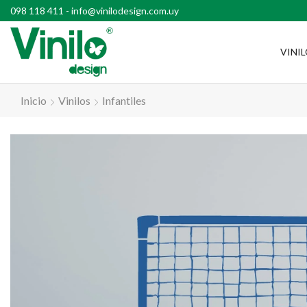
l país con compras superiores a $2500
098 118 411
-
info@vinilodesign.com.uy
VINI
Inicio
Vinilos
Infantiles