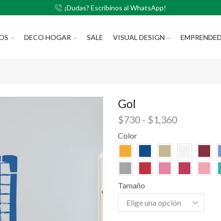
¡Dudas? Escribinos al WhatsApp!
LOS
DECO HOGAR
SALE
VISUAL DESIGN
EMPRENDE
Gol
$
730
-
$
1,360
Color
Tamaño