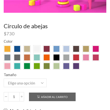
Círculo de abejas
$
730
Color
Tamaño
AÑADIR AL CARRITO