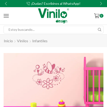
00
¡Dudas? Escribinos al WhatsApp!
0
Inicio
Vinilos
Infantiles