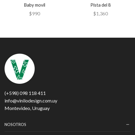
Pista del 8
Baby movil
$
1,360
$
990
(+598) 098 118 411
info@vinilodesign.com.uy
Montevideo, Uruguay
NOSOTROS