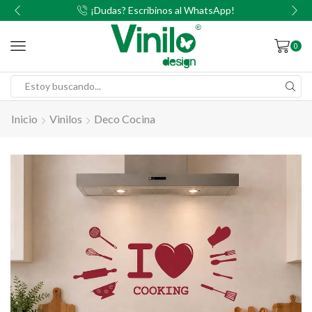
00
¡Dudas? Escribinos al WhatsApp!
0
Inicio
Vinilos
Deco Cocina