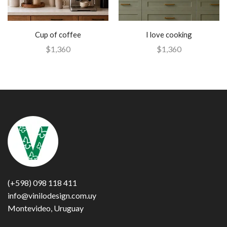
Cup of coffee
I love cooking
$
1,360
$
1,360
(+598) 098 118 411
info@vinilodesign.com.uy
Montevideo, Uruguay