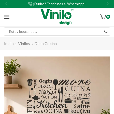
00
¡Dudas? Escribinos al WhatsApp!
0
Inicio
Vinilos
Deco Cocina