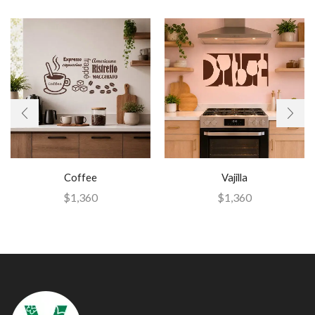
Coffee
Vajilla
$
1,360
$
1,360