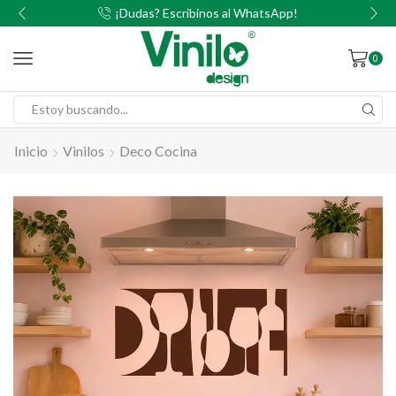
00
¡Dudas? Escribinos al WhatsApp!
0
Inicio
Vinilos
Deco Cocina