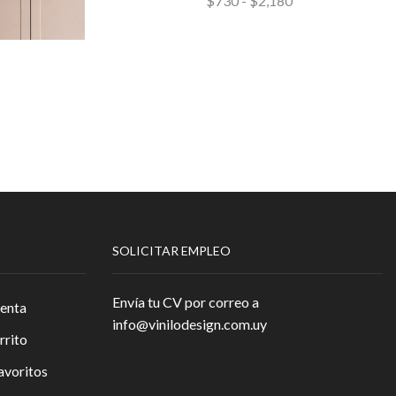
$
730
-
$
2,180
SOLICITAR EMPLEO
Envía tu CV por correo a
enta
info@vinilodesign.com.uy
rrito
avoritos