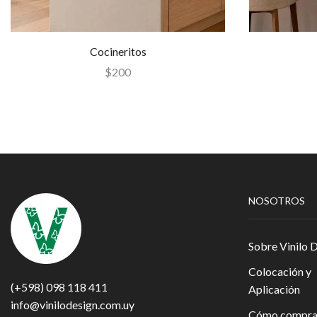
Cocineritos
$
200
NOSOTROS
Sobre Vinilo 
Colocación y
(+598) 098 118 411
Aplicación
info@vinilodesign.com.uy
Cómo compra