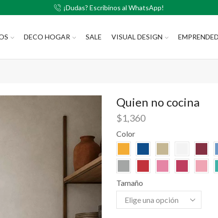
¡Dudas? Escribinos al WhatsApp!
LOS
DECO HOGAR
SALE
VISUAL DESIGN
EMPRENDE
Quien no cocina
$
1,360
Color
Tamaño