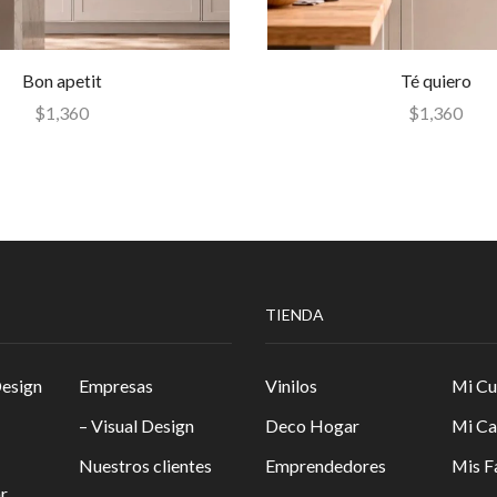
Bon apetit
Té quiero
$
1,360
$
1,360
TIENDA
Design
Empresas
Vinilos
Mi Cu
– Visual Design
Deco Hogar
Mi Ca
Nuestros clientes
Emprendedores
Mis F
r