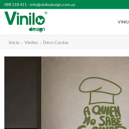
l país con compras superiores a $2500
098 118 411
-
info@vinilodesign.com.uy
VINI
Inicio
Vinilos
Deco Cocina