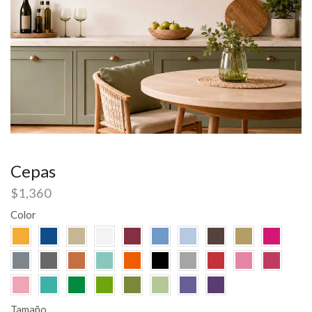
Cepas
$
1,360
Color
Tamaño