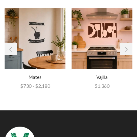
Mates
Vajilla
$
730
-
$
2,180
$
1,360