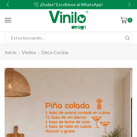
00
¡Dudas? Escribinos al WhatsApp!
0
Inicio
Vinilos
Deco Cocina