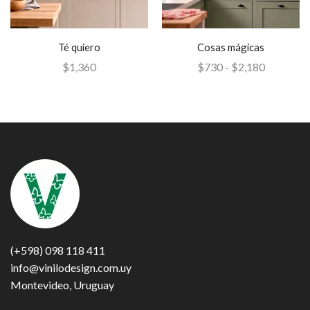
Té quiero
Cosas mágicas
$
1,360
$
730
-
$
2,180
(+598) 098 118 411
info@vinilodesign.com.uy
Montevideo, Uruguay