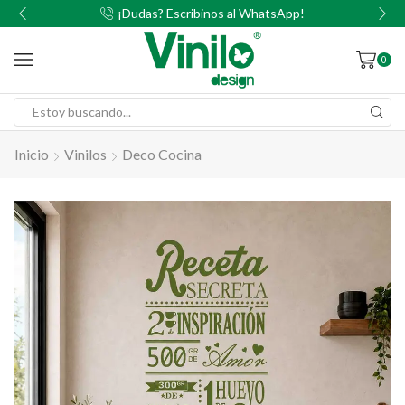
00
¡Dudas? Escribinos al WhatsApp!
0
Inicio
Vinilos
Deco Cocina