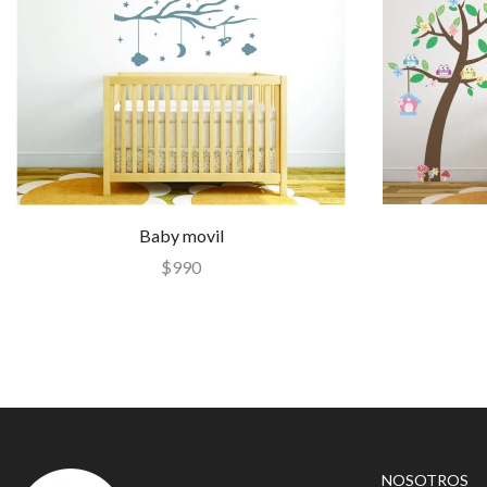
Baby movil
$
990
NOSOTROS