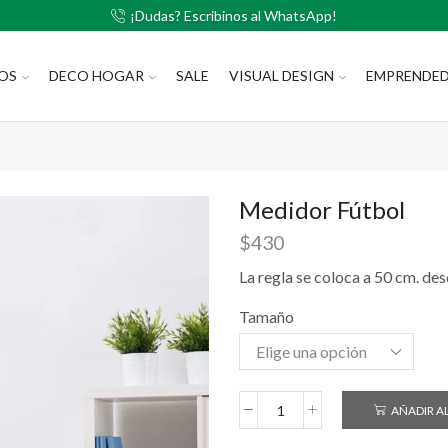
¡Dudas? Escribinos al WhatsApp!
LOS
DECO HOGAR
SALE
VISUAL DESIGN
EMPRENDE
Medidor Fútbol
$
430
La regla se coloca a 50 cm. desd
Tamaño
AÑADIR A