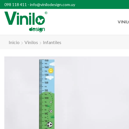
l país con compras superiores a $2500
098 118 411
-
info@vinilodesign.com.uy
VINI
Inicio
Vinilos
Infantiles