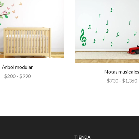
Árbol modular
Notas musicale
$
200
-
$
990
$
730
-
$
1,360
TIENDA