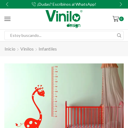
00
¡Dudas? Escribinos al WhatsApp!
0
Inicio
Vinilos
Infantiles