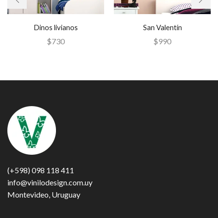
Dinos livianos
San Valentín
$
730
$
990
(+598) 098 118 411
info@vinilodesign.com.uy
Montevideo, Uruguay