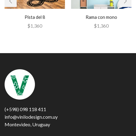
Pista del 8
Rama con mono
$
1,360
$
1,360
(+598) 098 118 411
info@vinilodesign.com.uy
Montevideo, Uruguay