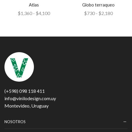
Atlas
Globo terraqueo
$
1,360
-
$
4,100
$
730
-
$
2,180
(+598) 098 118 411
info@vinilodesign.com.uy
Montevideo, Uruguay
NOSOTROS