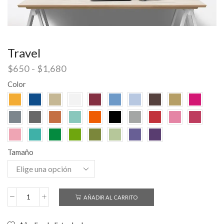
Travel
$
650
-
$
1,680
Color
Tamaño
AÑADIR AL CARRITO