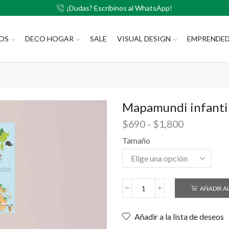
¡Dudas? Escribinos al WhatsApp!
LOS
DECO HOGAR
SALE
VISUAL DESIGN
EMPRENDE
Mapamundi infanti
$
690
-
$
1,800
Tamaño
AÑADIR A
Añadir a la lista de deseos