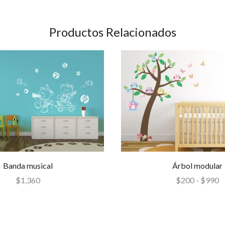
Productos Relacionados
Banda musical
Árbol modular
$
1,360
$
200
-
$
990