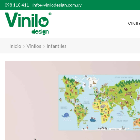
l país con compras superiores a $2500
098 118 411
-
info@vinilodesign.com.uy
VINI
Inicio
Vinilos
Infantiles