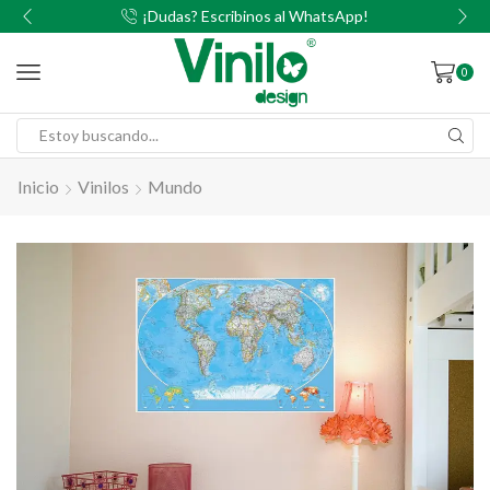
00
¡Dudas? Escribinos al WhatsApp!
0
Inicio
Vinilos
Mundo