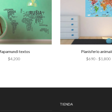
apamundi textos
Planisferio animal
$
4,200
$
690
-
$
1,800
TIENDA