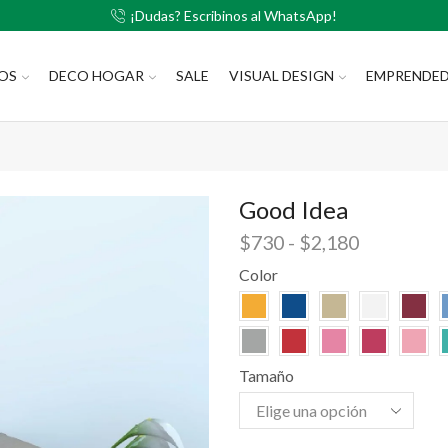
¡Dudas? Escribinos al WhatsApp!
LOS
DECO HOGAR
SALE
VISUAL DESIGN
EMPRENDE
Good Idea
$
730
-
$
2,180
Color
Tamaño