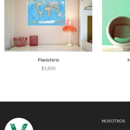
Planisferio
M
$
1,800
NOSOTROS