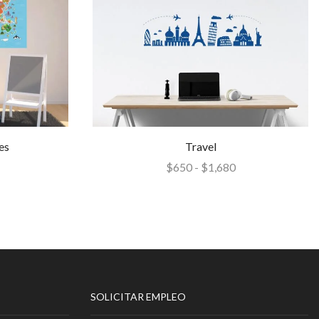
es
Travel
$
650
-
$
1,680
SOLICITAR EMPLEO