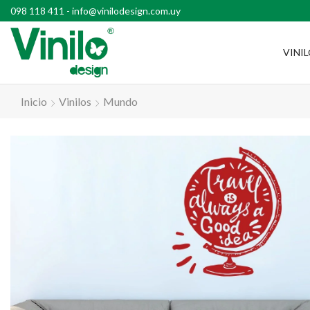
l país con compras superiores a $2500
098 118 411
-
info@vinilodesign.com.uy
VINI
Inicio
Vinilos
Mundo