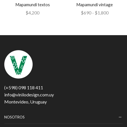
Mapamundi textos
Mapamundi vintage
$
4,200
$
690
-
$
1,800
(+598) 098 118 411
info@vinilodesign.com.uy
Montevideo, Uruguay
NOSOTROS