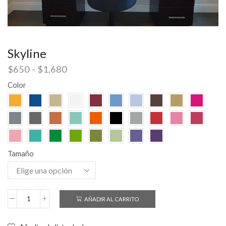
Skyline
$
650
-
$
1,680
Color
Tamaño
AÑADIR AL CARRITO