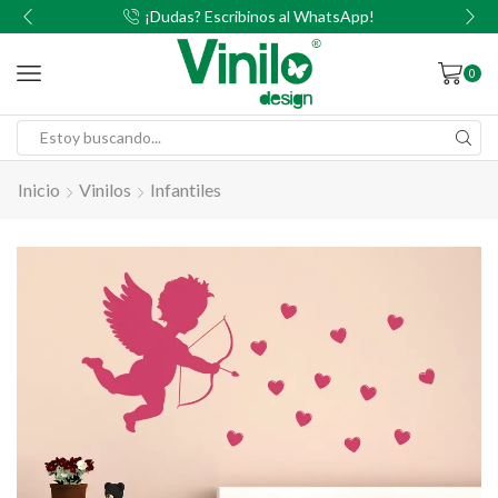
00
¡Dudas? Escribinos al WhatsApp!
0
Inicio
Vinilos
Infantiles