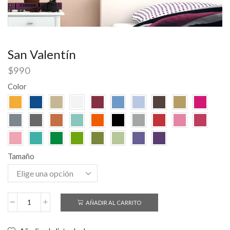
San Valentín
$
990
Color
Tamaño
AÑADIR AL CARRITO