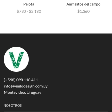
Pelota
Animalitos del campo
$
730
-
$
2,180
$
1,360
(+598) 098 118 411
info@vinilodesign.com.uy
Montevideo, Uruguay
NOSOTROS