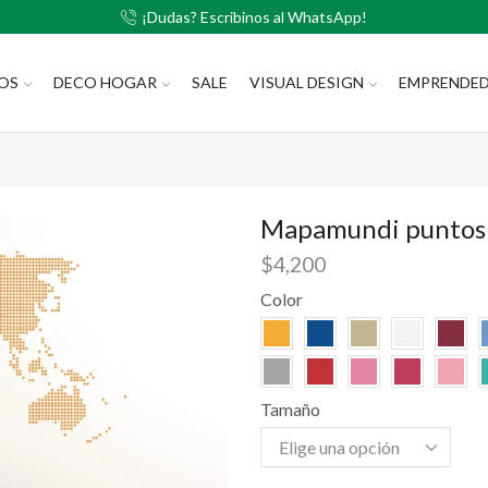
¡Dudas? Escribinos al WhatsApp!
LOS
DECO HOGAR
SALE
VISUAL DESIGN
EMPRENDE
Mapamundi puntos
$
4,200
Color
Tamaño