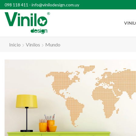
l país con compras superiores a $2500
098 118 411
-
info@vinilodesign.com.uy
VINI
Inicio
Vinilos
Mundo