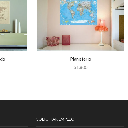
ado
Planisferio
$
1,800
SOLICITAR EMPLEO