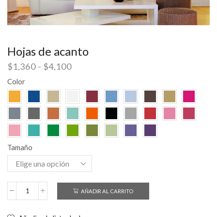
Hojas de acanto
$
1,360
-
$
4,100
Color
Tamaño
AÑADIR AL CARRITO