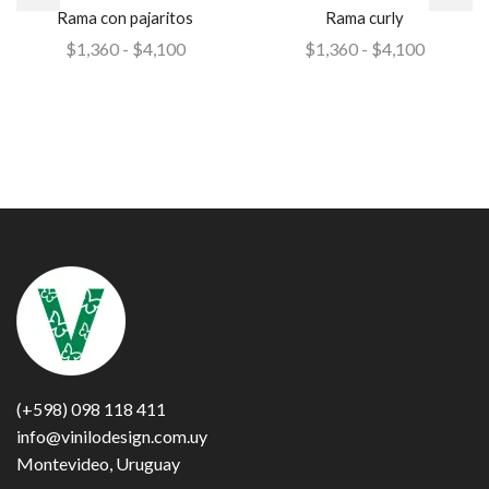
Rama con pajaritos
Rama curly
$
1,360
-
$
4,100
$
1,360
-
$
4,100
(+598) 098 118 411
info@vinilodesign.com.uy
Montevideo, Uruguay