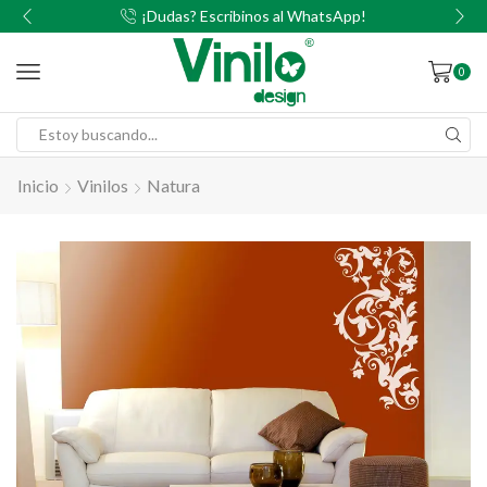
00
¡Dudas? Escribinos al WhatsApp!
0
Inicio
Vinilos
Natura