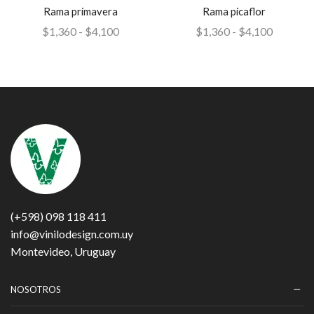
Rama primavera
Rama picaflor
$
1,360
-
$
4,100
$
1,360
-
$
4,100
(+598) 098 118 411
info@vinilodesign.com.uy
Montevideo, Uruguay
NOSOTROS