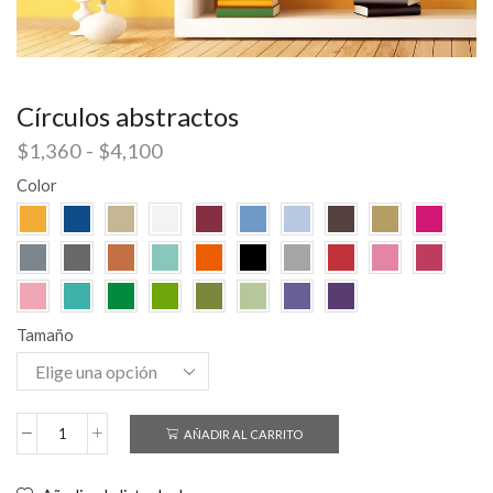
Círculos abstractos
$
1,360
-
$
4,100
Color
Tamaño
AÑADIR AL CARRITO