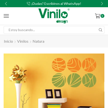
00
¡Dudas? Escribinos al WhatsApp!
0
Inicio
Vinilos
Natura