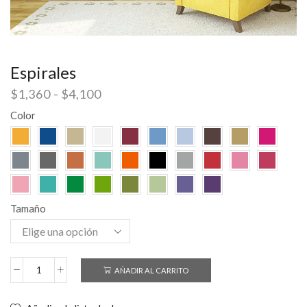
Espirales
$
1,360
-
$
4,100
Color
Tamaño
AÑADIR AL CARRITO