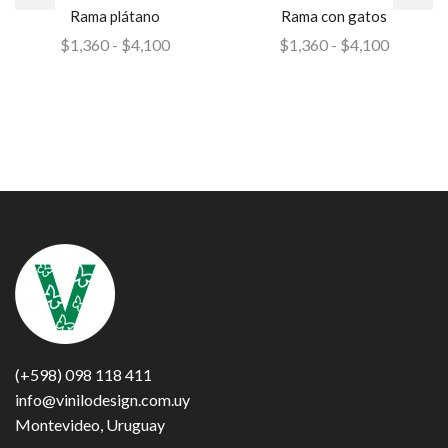
Rama plátano
Rama con gatos
$
1,360
-
$
4,100
$
1,360
-
$
4,100
(+598) 098 118 411
info@vinilodesign.com.uy
Montevideo, Uruguay