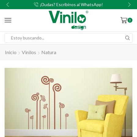
00
¡Dudas? Escribinos al WhatsApp!
0
Inicio
Vinilos
Natura