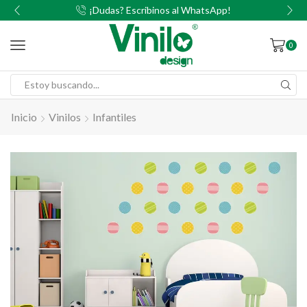
00
¡Dudas? Escribinos al WhatsApp!
0
Inicio
Vinilos
Infantiles