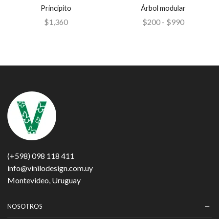
Principito
Árbol modular
$
1,360
$
200
-
$
990
(+598) 098 118 411
info@vinilodesign.com.uy
Montevideo, Uruguay
NOSOTROS