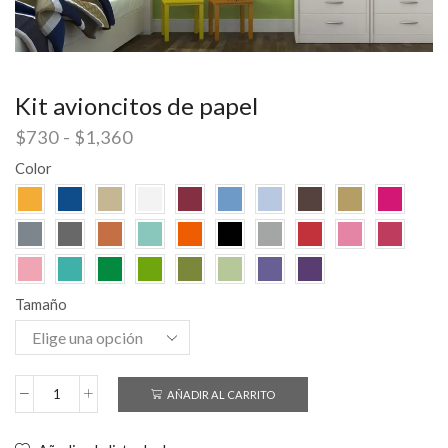
Kit avioncitos de papel
$
730
-
$
1,360
Color
Tamaño
AÑADIR AL CARRITO