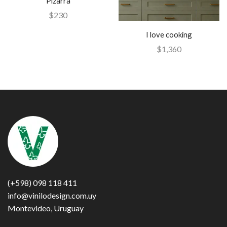
Pizarra
$
230
I love cooking
$
1,360
(+598) 098 118 411
info@vinilodesign.com.uy
Montevideo, Uruguay