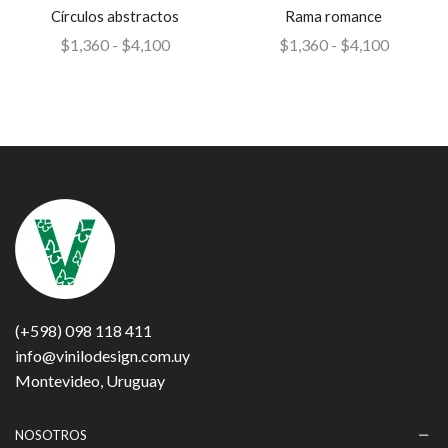
Círculos abstractos
Rama romance
$
1,360
-
$
4,100
$
1,360
-
$
4,100
(+598) 098 118 411
info@vinilodesign.com.uy
Montevideo, Uruguay
NOSOTROS