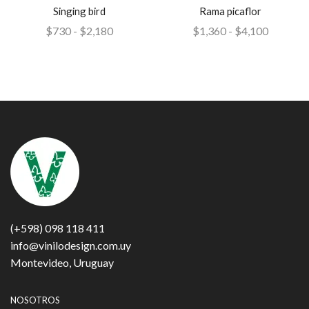
Singing bird
Rama picaflor
$
730
-
$
2,180
$
1,360
-
$
4,100
(+598) 098 118 411
info@vinilodesign.com.uy
Montevideo, Uruguay
NOSOTROS