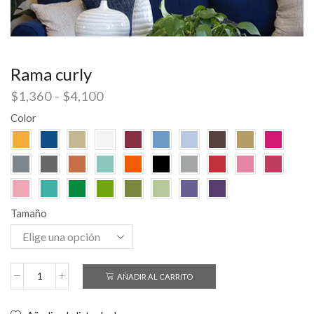
Rama curly
$
1,360
-
$
4,100
Color
Tamaño
AÑADIR AL CARRITO