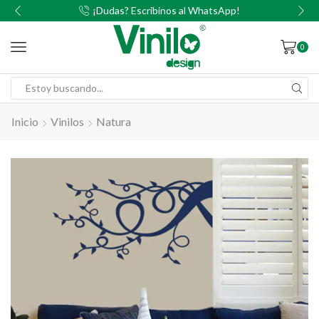
00
¡Dudas? Escribinos al WhatsApp!
0
Inicio
Vinilos
Natura