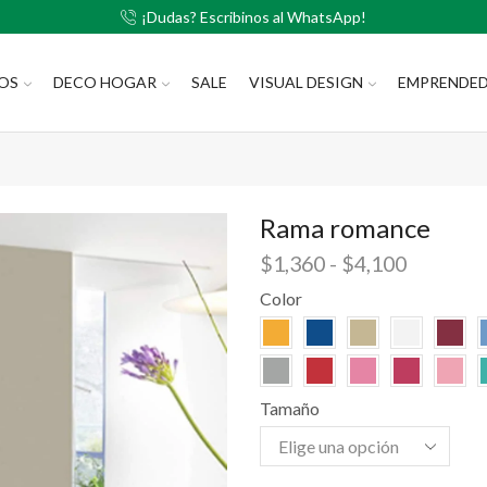
¡Dudas? Escribinos al WhatsApp!
LOS
DECO HOGAR
SALE
VISUAL DESIGN
EMPRENDE
Rama romance
$
1,360
-
$
4,100
Color
Tamaño