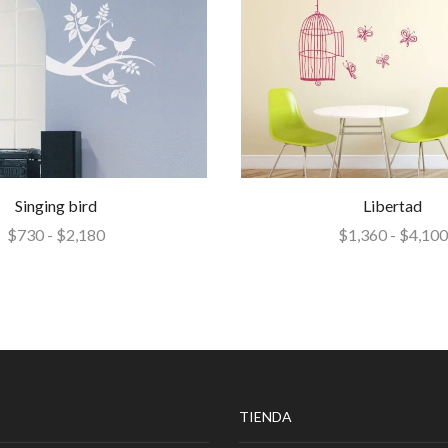
Singing bird
Libertad
$
730
-
$
2,180
$
1,360
-
$
4,100
TIENDA