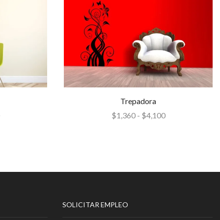
Trepadora
$
1,360
-
$
4,100
SOLICITAR EMPLEO