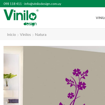
l país con compras superiores a $2500
098 118 411
-
info@vinilodesign.com.uy
VINI
Inicio
Vinilos
Natura