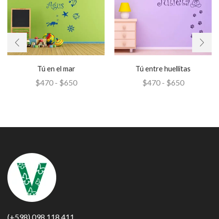
Tú en el mar
Tú entre huellitas
$
470
-
$
650
$
470
-
$
650
(+598) 098 118 411