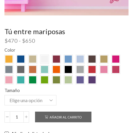
Tú entre mariposas
$
470
-
$
650
Color
Tamaño
AÑADIR AL CARRITO