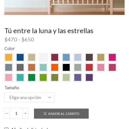
Tú entre la luna y las estrellas
$
470
-
$
650
Color
Tamaño
AÑADIR AL CARRITO