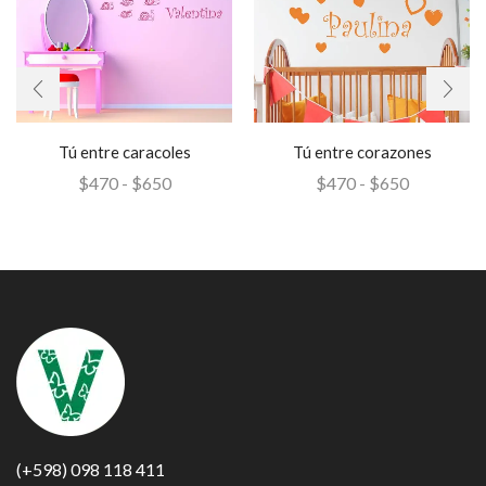
Tú entre caracoles
Tú entre corazones
$
470
-
$
650
$
470
-
$
650
(+598) 098 118 411