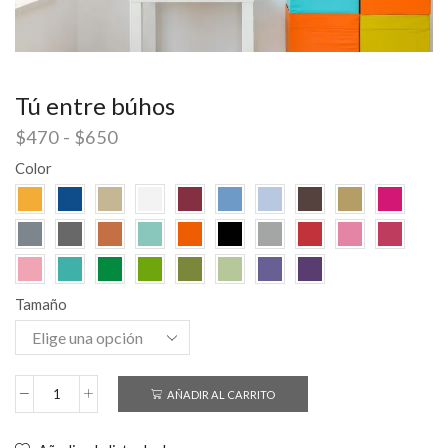
Tú entre búhos
$
470
-
$
650
Color
Tamaño
AÑADIR AL CARRITO