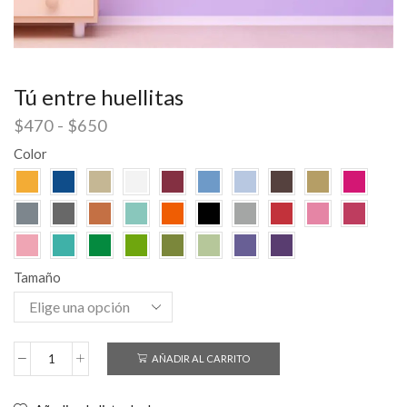
Tú entre huellitas
$
470
-
$
650
Color
Tamaño
AÑADIR AL CARRITO