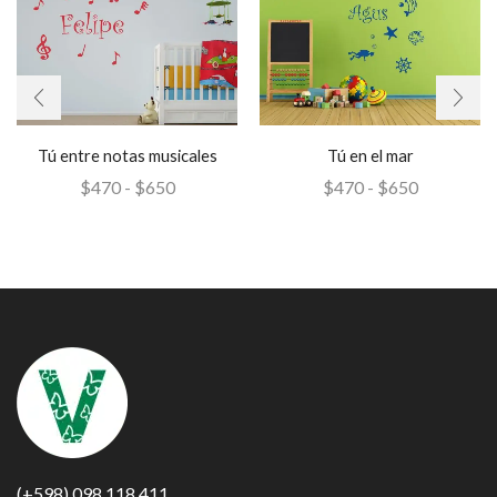
Tú entre notas musicales
Tú en el mar
$
470
-
$
650
$
470
-
$
650
(+598) 098 118 411