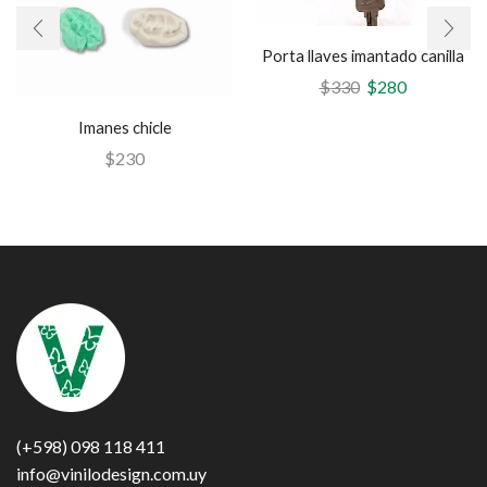
Porta llaves imantado canilla
$
330
$
280
Imanes chicle
$
230
(+598) 098 118 411
info@vinilodesign.com.uy