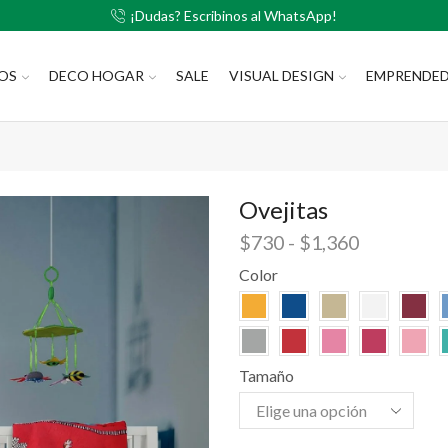
¡Dudas? Escribinos al WhatsApp!
LOS
DECO HOGAR
SALE
VISUAL DESIGN
EMPRENDE
Ovejitas
$
730
-
$
1,360
Color
Tamaño