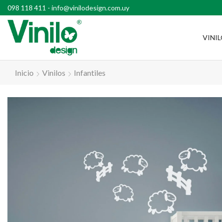
l país con compras superiores a $2500
098 118 411
-
info@vinilodesign.com.uy
VINI
Inicio
Vinilos
Infantiles