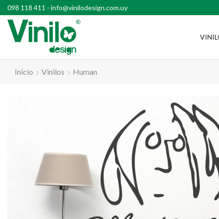
l país con compras superiores a $2500
098 118 411
-
info@vinilodesign.com.uy
VINI
Inicio
Vinilos
Human