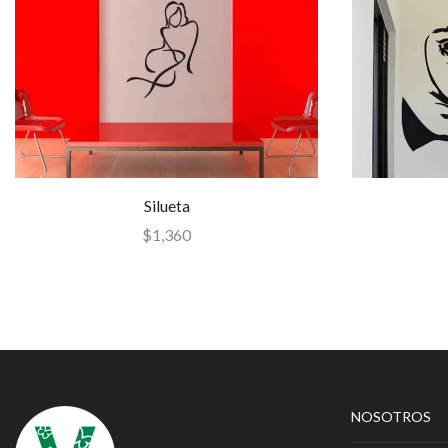
Silueta
$
1,360
NOSOTROS