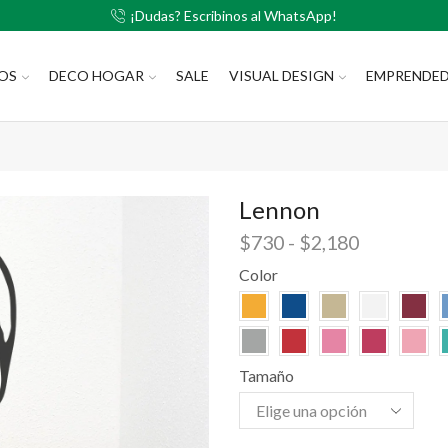
¡Dudas? Escribinos al WhatsApp!
LOS
DECO HOGAR
SALE
VISUAL DESIGN
EMPRENDE
Lennon
$
730
-
$
2,180
Color
Tamaño