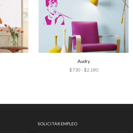
Audry
$
730
-
$
2,180
SOLICITAR EMPLEO