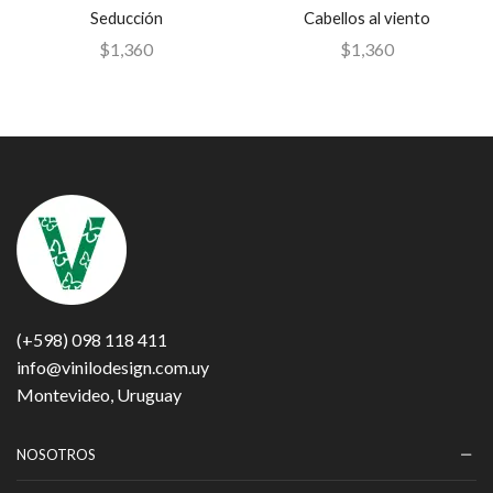
Seducción
Cabellos al viento
$
1,360
$
1,360
(+598) 098 118 411
info@vinilodesign.com.uy
Montevideo, Uruguay
NOSOTROS