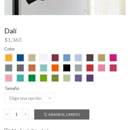
Dalí
$
1,360
Color
Tamaño
AÑADIR AL CARRITO