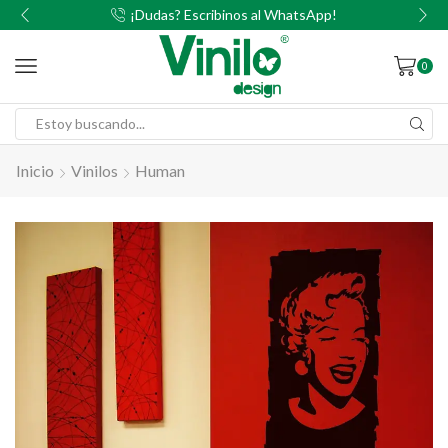
00
¡Dudas? Escribinos al WhatsApp!
0
Inicio
Vinilos
Human