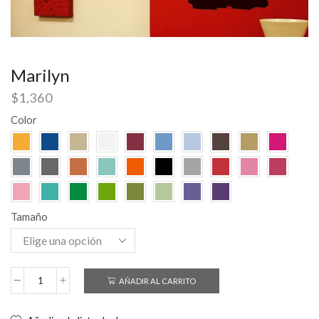
Marilyn
$
1,360
Color
Tamaño
AÑADIR AL CARRITO