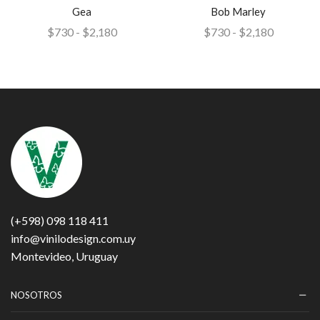
Gea
Bob Marley
$
730
-
$
2,180
$
730
-
$
2,180
(+598) 098 118 411
info@vinilodesign.com.uy
Montevideo, Uruguay
NOSOTROS