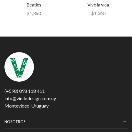
Beatles
Vive la vida
$
1,360
$
1,360
(+598) 098 118 411
info@vinilodesign.com.uy
Montevideo, Uruguay
NOSOTROS