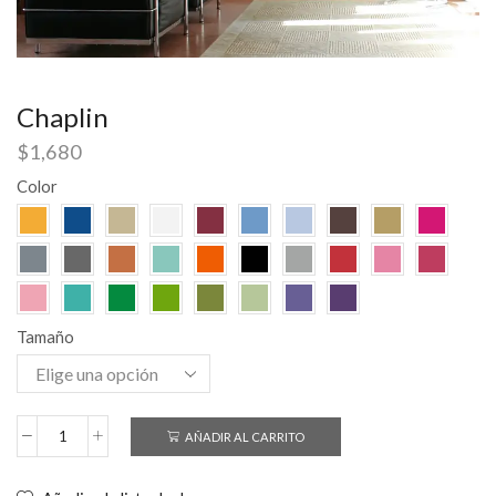
Chaplin
$
1,680
Color
Tamaño
AÑADIR AL CARRITO