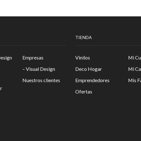
TIENDA
Design
Empresas
Vinilos
Mi Cu
– Visual Design
Deco Hogar
Mi Ca
Nuestros clientes
Emprendedores
Mis F
r
Ofertas