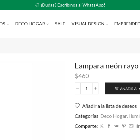
¡Dudas? Escribinos al WhatsApp!
LOS
DECO HOGAR
SALE
VISUAL DESIGN
EMPRENDE
Lampara neón rayo
$
460
AÑADIR AL
Añadir a la lista de deseos
Categorías
Deco Hogar
,
Ilum
Comparte: