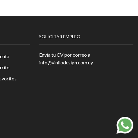
SOLICITAR EMPLEO
Envía tu CV por correo a
enta
info@vinilodesign.com.uy
rrito
avoritos