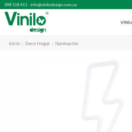
l país con compras superiores a $2500
098 118 411
-
info@vinilodesign.com.uy
VINI
Inicio
Deco Hogar
Iluminación