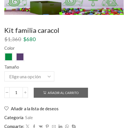
Kit familia caracol
$
1,360
$
680
Color
Tamaño
AÑADIR AL CARRITO
Añadir a la lista de deseos
Categoría
Sale
Comparte: