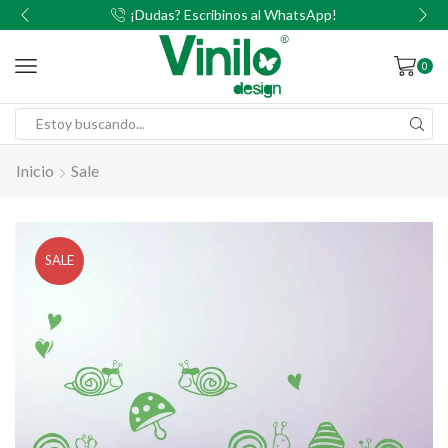
00
¡Dudas? Escribinos al WhatsApp!
0
Inicio
Sale
SALE