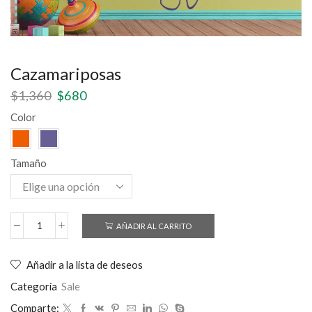
Cazamariposas
$
1,360
$
680
Color
Tamaño
AÑADIR AL CARRITO
Añadir a la lista de deseos
Categoría
Sale
Comparte: