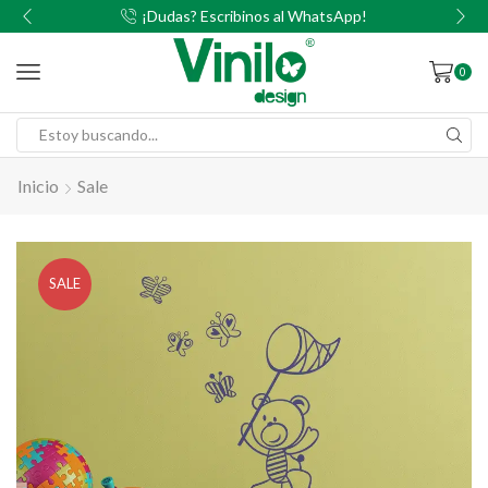
00
¡Dudas? Escribinos al WhatsApp!
0
Inicio
Sale
SALE