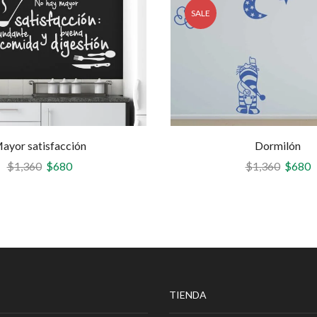
SALE
ayor satisfacción
Dormilón
$
1,360
$
680
$
1,360
$
680
TIENDA