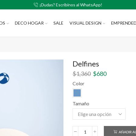
¡Dudas? Escribinos al WhatsApp!
LOS
DECO HOGAR
SALE
VISUAL DESIGN
EMPRENDE
Delfines
$
1,360
$
680
Color
Tamaño
AÑADIR A