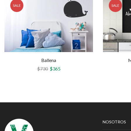
SALE
SALE
Ballena
M
$
730
$
365
NOSOTROS