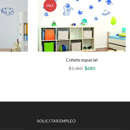
SALE
Cohete espacial
$
1,360
$
680
SOLICITAR EMPLEO