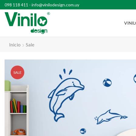
l país con compras superiores a $2500
098 118 411
-
info@vinilodesign.com.uy
VINI
Inicio
Sale
SALE