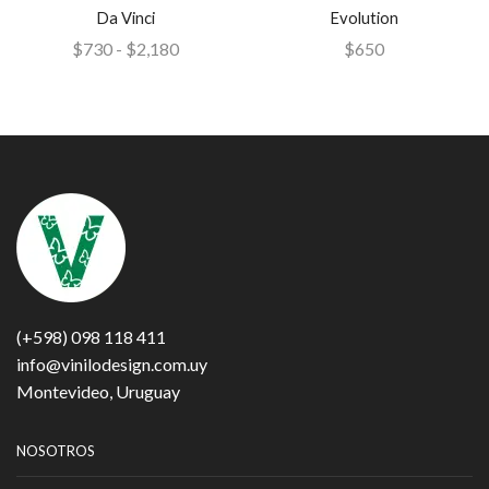
Da Vinci
Evolution
$
730
-
$
2,180
$
650
(+598) 098 118 411
info@vinilodesign.com.uy
Montevideo, Uruguay
NOSOTROS