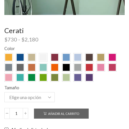
Cerati
$
730
-
$
2,180
Color
Tamaño
AÑADIR AL CARRITO