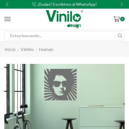
00
¡Dudas? Escribinos al WhatsApp!
0
Inicio
Vinilos
Human