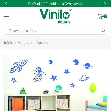
00
¡Dudas? Escribinos al WhatsApp!
0
Inicio
Vinilos
Infantiles