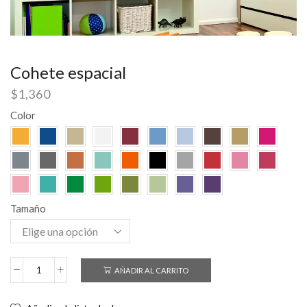
Cohete espacial
$
1,360
Color
Tamaño
AÑADIR AL CARRITO