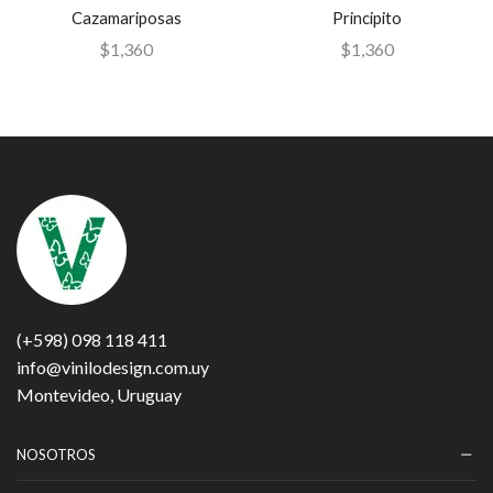
Cazamariposas
Principito
$
1,360
$
1,360
(+598) 098 118 411
info@vinilodesign.com.uy
Montevideo, Uruguay
NOSOTROS