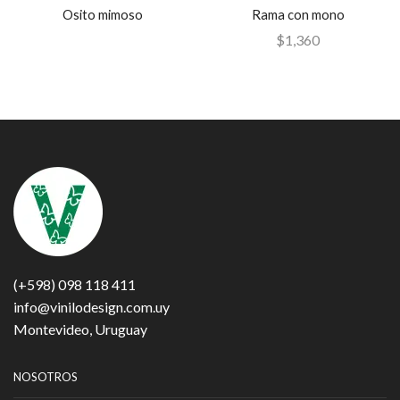
Osito mimoso
Rama con mono
$
1,360
(+598) 098 118 411
info@vinilodesign.com.uy
Montevideo, Uruguay
NOSOTROS