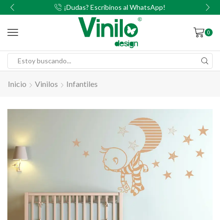
00
¡Dudas? Escribinos al WhatsApp!
0
Inicio
Vinilos
Infantiles